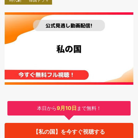
時代劇
韓国ドラマ
本日から
9月10日
まで無料！
【私の国】を今すぐ視聴する