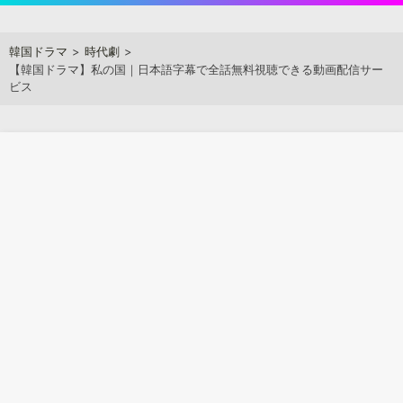
Skip
to
アジアンステージ
韓国ドラマ
時代劇
content
【韓国ドラマ】私の国｜日本語字幕で全話無料視聴できる動画配信サー
ビス