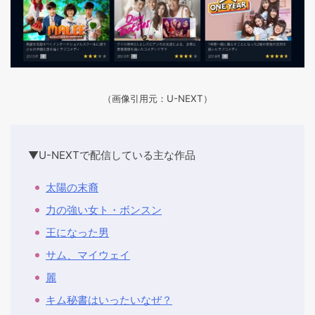
（画像引用元：U-NEXT）
▼U-NEXTで配信している主な作品
太陽の末裔
力の強い女ト・ボンスン
王になった男
サム、マイウェイ
麗
キム秘書はいったいなぜ？