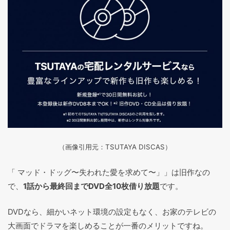
（画像引用元：TSUTAYA DISCAS
）
「 マッド・ドッグ〜失われた愛を求めて〜」」は旧作なの
で、
1話から最終回までDVD全10枚借り放題
です。
DVDなら、細かいネット環境の設定もなく、お家のテレビの
大画面でドラマを楽しめることが一番のメリットですね。