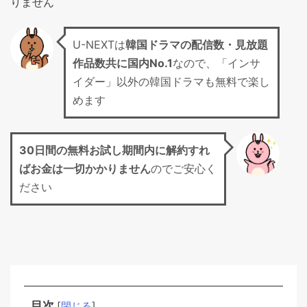
りません
U-NEXTは
韓国ドラマの配信数・見放題
作品数共に国内No.1
なので、「インサ
イダー」以外の韓国ドラマも無料で楽し
めます
30日間の無料お試し期間
内に解約すれ
ばお金は一切かかりません
のでご安心く
ださい
目次
[
閉じる
]