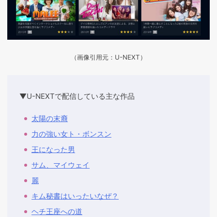
（画像引用元：U-NEXT）
▼U-NEXTで配信している主な作品
太陽の末裔
力の強い女ト・ボンスン
王になった男
サム、マイウェイ
麗
キム秘書はいったいなぜ？
ヘチ王座への道