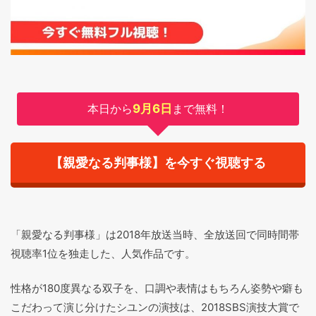
本日から
9月6日
まで無料！
【親愛なる判事様】を今すぐ視聴する
「親愛なる判事様」は2018年放送当時、全放送回で同時間帯
視聴率1位を独走した、人気作品です。
性格が180度異なる双子を、口調や表情はもちろん姿勢や癖も
こだわって演じ分けたシユンの演技は、2018SBS演技大賞で