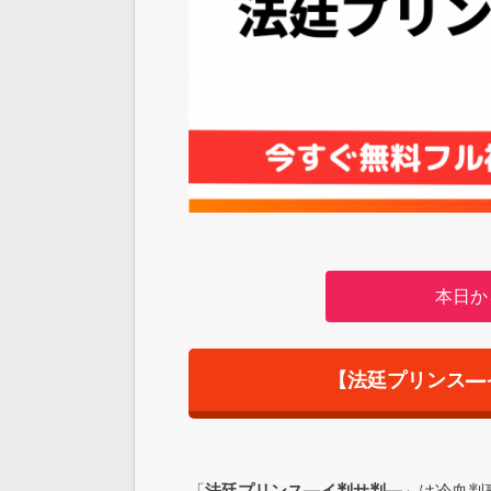
本日か
【法廷プリンス―
「
法廷プリンス―イ判サ判―
」は冷血判