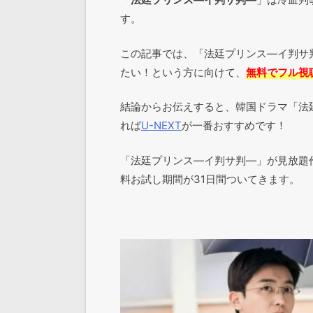
す。
この記事では、「法廷プリンス―イ判サ
たい！という方に向けて、
無料でフル視
結論からお伝えすると、韓国ドラマ「法
れば
U-NEXT
が一番おすすめです！
「法廷プリンス―イ判サ判―」が見放題
料お試し期間が31日間ついてきます。