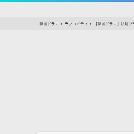
Skip
to
アジアンステージ
content
韓国ドラマ
ラブコメディ
【韓国ドラマ】法廷プ