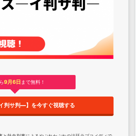
ら
9月6日
まで無料！
イ判サ判―】を今すぐ視聴する
事と熱血判事によるやぶれかぶれの法廷ラブコメディで