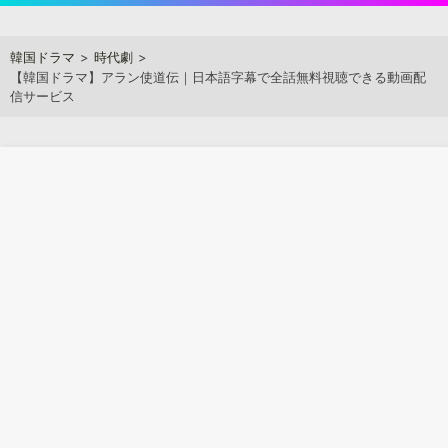
Skip
to
アジアンステージ
韓国ドラマ
時代劇
content
【韓国ドラマ】アラン使道伝｜日本語字幕で全話無料視聴できる動画配
信サービス