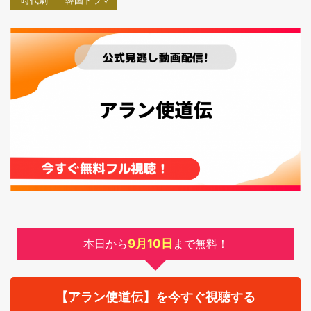
時代劇
韓国ドラマ
本日から
9月10日
まで無料！
【アラン使道伝】を今すぐ視聴する