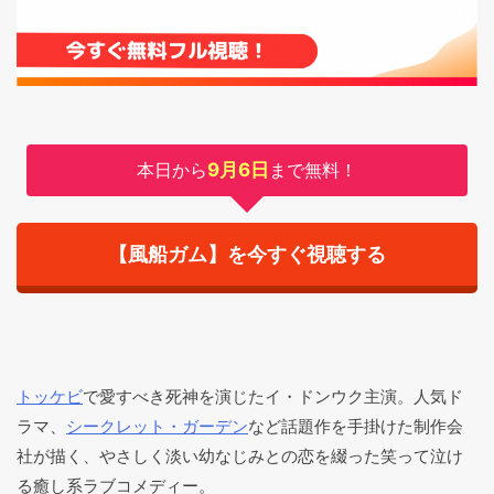
本日から
9月6日
まで無料！
【風船ガム】を今すぐ視聴する
トッケビ
で愛すべき死神を演じたイ・ドンウク主演。人気ド
ラマ、
シークレット・ガーデン
など話題作を手掛けた制作会
社が描く、やさしく淡い幼なじみとの恋を綴った笑って泣け
る癒し系ラブコメディー。