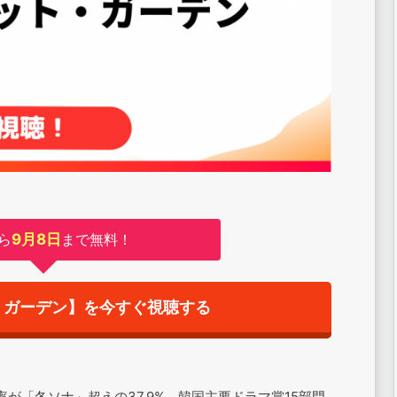
ら
9月8日
まで無料！
・ガーデン】を今すぐ視聴する
が「冬ソナ」超えの37.9%、韓国主要ドラマ賞15部門