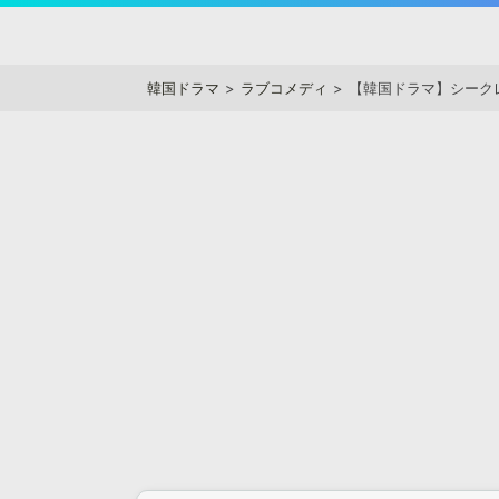
Skip
to
アジアンステージ
content
韓国ドラマ
ラブコメディ
【韓国ドラマ】シーク