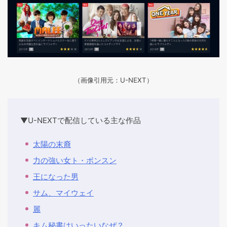
（画像引用元：U-NEXT）
▼U-NEXTで配信している主な作品
太陽の末裔
力の強い女ト・ボンスン
王になった男
サム、マイウェイ
麗
キム秘書はいったいなぜ？