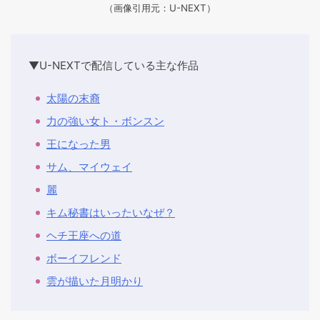
（画像引用元：U-NEXT）
▼U-NEXTで配信している主な作品
太陽の末裔
力の強い女ト・ボンスン
王になった男
サム、マイウェイ
麗
キム秘書はいったいなぜ？
ヘチ王座への道
ボーイフレンド
雲が描いた月明かり