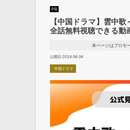
PR
【中国ドラマ】雲中歌
全話無料視聴できる動
本ページはプロモ
公開日:2024.06.06
中国ドラマ