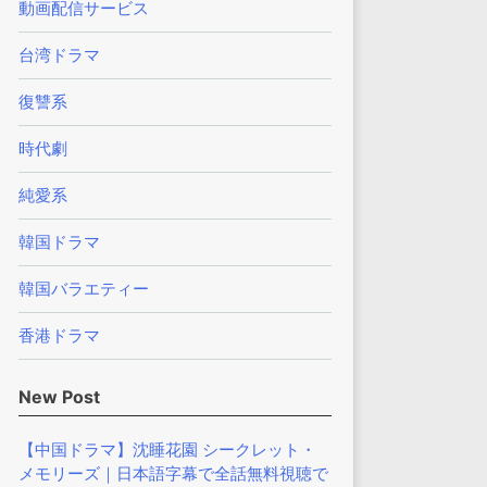
動画配信サービス
台湾ドラマ
復讐系
時代劇
純愛系
韓国ドラマ
韓国バラエティー
香港ドラマ
New Post
【中国ドラマ】沈睡花園 シークレット・
メモリーズ｜日本語字幕で全話無料視聴で