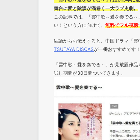
舞台に愛と陰謀が渦巻く一大ラブ史劇。
この記事では、「雲中歌～愛を奏でる～
い！という方に向けて、
無料でフル視聴
結論からお伝えすると、中国ドラマ「雲
TSUTAYA DISCAS
が一番おすすめです
「雲中歌～愛を奏でる～」が見放題作品
試し期間が30日間ついてきます。