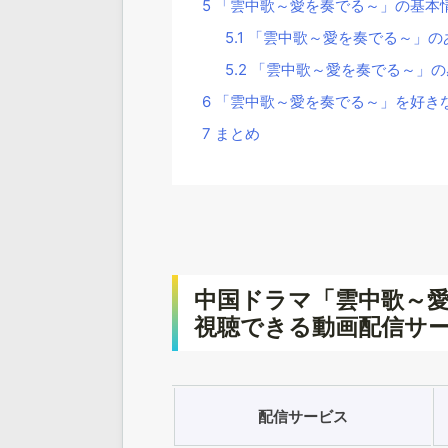
5
「雲中歌～愛を奏でる～」の基本
5.1
「雲中歌～愛を奏でる～」の
5.2
「雲中歌～愛を奏でる～」の
6
「雲中歌～愛を奏でる～」を好き
7
まとめ
中国ドラマ「雲中歌～
視聴できる動画配信サ
配信サービス