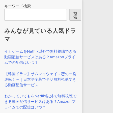
キーワード検索
検
索
みんなが見ている人気ドラ
マ
イカゲームをNetflix以外で無料視聴できる
動画配信サービスはある？Amazonプライ
ムでの配信はいつ？
【韓国ドラマ】サムマイウェイ～恋の一発
逆転！～｜日本語字幕で全話無料視聴でき
る動画配信サービス
わかっていてもをNetflix以外で無料視聴で
きる動画配信サービスはある？Amazonプ
ライムでの配信はいつ？