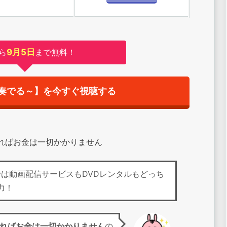
ら
9月5日
まで無料！
奏でる～】を今すぐ視聴する
すればお金は一切かかりません
CASでは動画配信サービスもDVDレンタルもどっち
力！
ればお金は一切かかりません
の