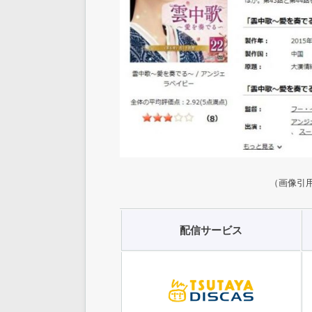
（画像引用元
配信サービス