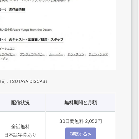
：TSUTAYA DISCAS）
配信状況
無料期間と月額
30日間無料 2,052円
全話無料
日本語字幕あり