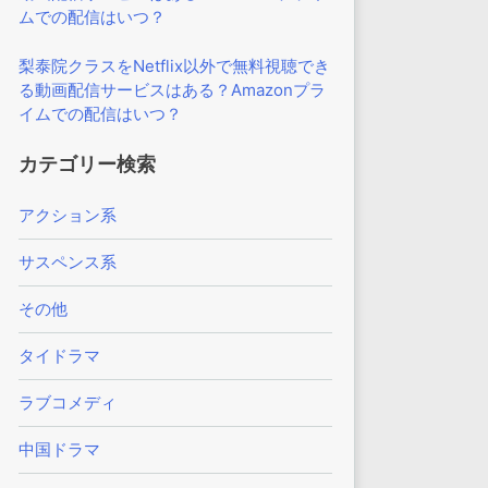
ムでの配信はいつ？
梨泰院クラスをNetflix以外で無料視聴でき
る動画配信サービスはある？Amazonプラ
イムでの配信はいつ？
カテゴリー検索
アクション系
サスペンス系
その他
タイドラマ
ラブコメディ
中国ドラマ