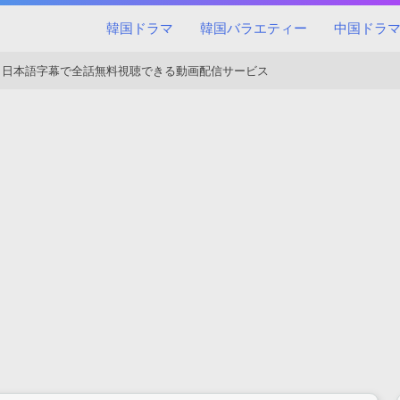
韓国ドラマ
韓国バラエティー
中国ドラ
｜日本語字幕で全話無料視聴できる動画配信サービス