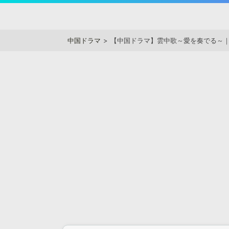
Skip
to
アジアンステージ
content
中国ドラマ
【中国ドラマ】雲中歌～愛を奏でる～