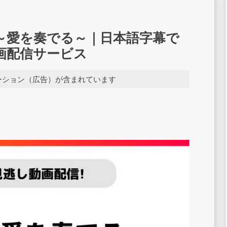
～愛を奏でる～｜日本語字幕で
画配信サービス
ーション（広告）が含まれています