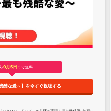
ら
9月5日
まで無料！
残酷な愛～】を今すぐ視聴する
ジンとソン・ドンイルの共演が実現！演技派俳優×映画×