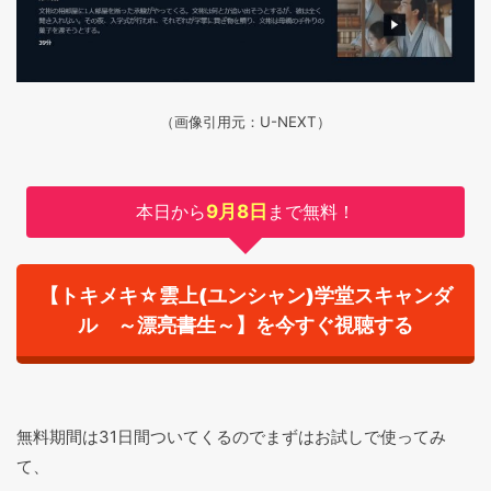
（画像引用元：U-NEXT）
本日から
9月8日
まで無料！
【トキメキ☆雲上(ユンシャン)学堂スキャンダ
ル ～漂亮書生～】を今すぐ視聴する
無料期間は31日間ついてくるのでまずはお試しで使ってみ
て、