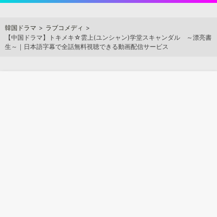
Skip
to
アジアンステージ
韓国ドラマ
ラブコメディ
content
【中国ドラマ】トキメキ☆雲上(ユンシャン)学堂スキャンダル ～漂亮書
生～｜日本語字幕で全話無料視聴できる動画配信サービス