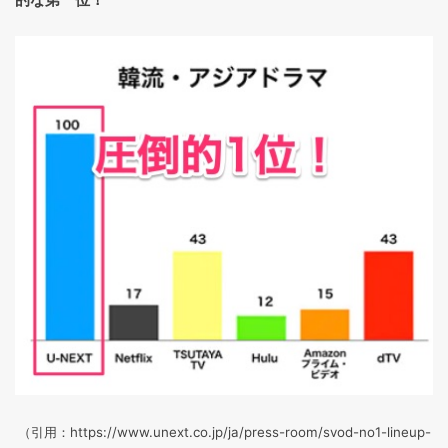
（引用：https://www.unext.co.jp/ja/press-room/svod-no1-lineup-