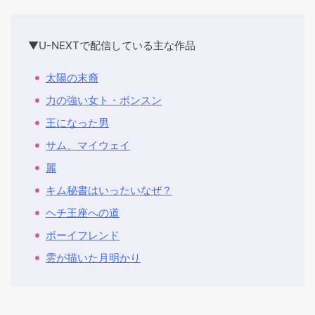
▼U-NEXTで配信している主な作品
太陽の末裔
力の強い女ト・ボンスン
王になった男
サム、マイウェイ
麗
キム秘書はいったいなぜ？
ヘチ王座への道
ボーイフレンド
雲が描いた月明かり