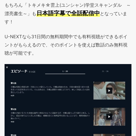
もちろん「トキメキ☆雲上(ユンシャン)学堂スキャンダル ～
日本語字幕で全話配信中
漂亮書生～」も
となっていま
す！
U-NEXTなら31日間の無料期間中でも有料視聴ができるポイ
ントがもらえるので、そのポイントを使えば数話のみ無料視
聴が可能です。