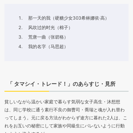
那一天的我（硬糖少女303希林娜依·高）
风吹过的时光（棉子）
荒唐一曲（张碧格）
我的名字（马思超）
「 タマシイ・トレード！」のあらすじ・見所
貧しいながら温かい家庭で暮らす気弱な女子高生・沐想想
は、同じ学校に通う素行不良の御曹司・喬瑞と魂が入れ替わ
ってしまう。元に戻る方法がわからず途方に暮れた2人は、こ
れをお互いの秘密にして家族や同級生にバレないように行動