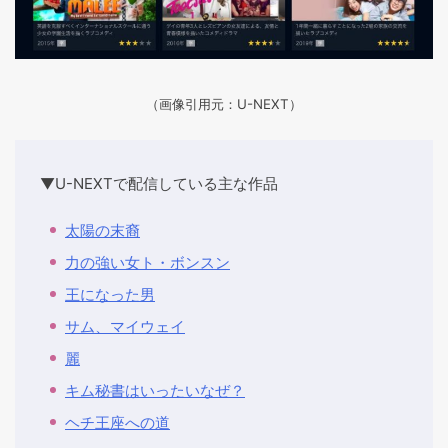
（画像引用元：U-NEXT）
▼U-NEXTで配信している主な作品
太陽の末裔
力の強い女ト・ボンスン
王になった男
サム、マイウェイ
麗
キム秘書はいったいなぜ？
ヘチ王座への道