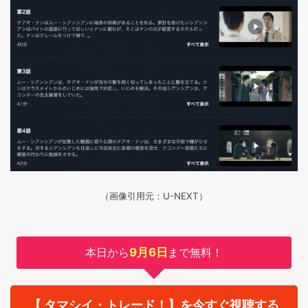
（画像引用元：U-NEXT）
本日から
9月6日
まで無料！
【 タマシイ・トレード！】を今すぐ視聴する