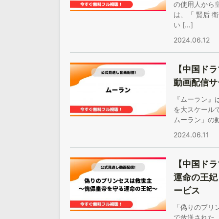
の使用人から
は、「 賢后
い […]
2024.06.12
【中国ドラ
動画配信サ
『ムーラン』
を大スケール
ムーラン」の動
2024.06.11
【中国ドラ
運命の王妃
ービス
「偽りのプリ
で放送された