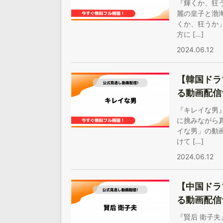
『輝くか、狂
麗の皇子と渤
くか、狂うか
方に […]
2024.06.12
【韓国ドラ
る動画配信
『キレイな男
に挑みながら
イな男」の動
けて […]
2024.06.12
【中国ドラ
る動画配信
『賢后 衛子夫