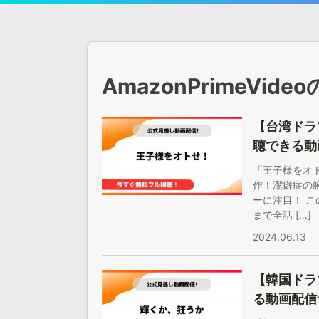
Skip
to
アジアンステージ
content
AmazonPrimeVid
【台湾ドラ
聴できる動
「王子様をオ
作！潔癖症の
ーに注目！ 
まで全話 […]
2024.06.13
【韓国ドラ
る動画配信