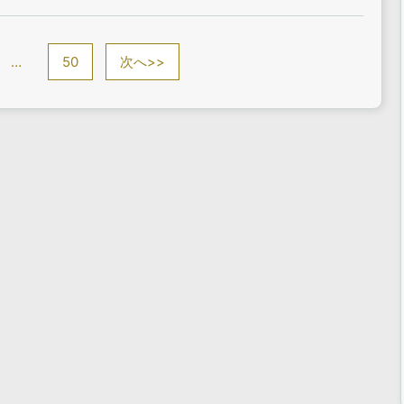
…
50
次へ>>