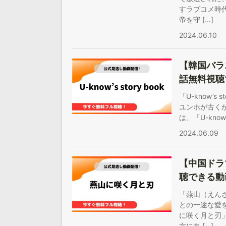
すラブコメ時
帝を守 […]
2024.06.10
【韓国バラエ
話無料視聴
「U-know’
ユンホが古く
は、「U-know’
2024.06.09
【中国ドラ
聴できる動
「燕山（えん
との一途な愛
に咲く月と刃
方に向 […]