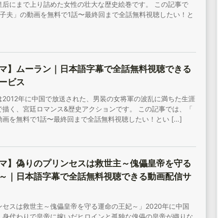
皇后にまで上り詰めた女性の壮大な歴史絵巻です。 この記事で
 衛子夫」の動画を無料で1話〜最終回まで全話無料視聴したい！と
マ】ムーラン｜日本語字幕で全話無料視聴できる
ービス
は2012年に中国で放送された、男装の女将軍の波乱に満ちた生涯
で描く、宮廷ロマンス&歴史アクションです。 この記事では、「
画を無料で1話〜最終回まで全話無料視聴したい！とい […]
マ】偽りのプリンセスは救世主～傀儡皇帝を守る
～｜日本語字幕で全話無料視聴できる動画配信サ
ンセスは救世主～傀儡皇帝を守る運命の王妃～」2020年に中国
、身代わりで皇帝に嫁いだヒロインと孤独な傀儡の皇帝が織りな