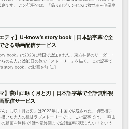
代劇です。 この記事では、「偽りのプリンセスは救世主～傀儡皇
ティ】U-know’s story book｜日本語字幕で全
できる動画配信サービス
s story book」は2023に韓国で放送された、東方神起のリーダー・
からの友人と2泊3日の旅で「ストーリー」を描く。 この記事で
s story book」の動画を無 […]
マ】燕山に咲く月と刃｜日本語字幕で全話無料視
画配信サービス
ざん）に咲く月と刃」は2023年に中国で放送された、初恋相手
を描いた大人の極甘ラブストーリーです。 この記事では、「燕山
」の動画を無料で1話〜最終回まで全話無料視聴したい！という