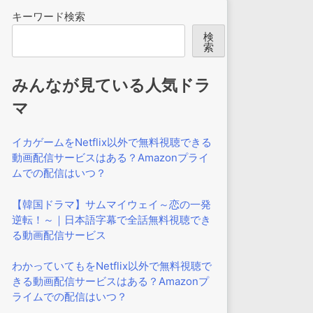
キーワード検索
検
索
みんなが見ている人気ドラ
マ
イカゲームをNetflix以外で無料視聴できる
動画配信サービスはある？Amazonプライ
ムでの配信はいつ？
【韓国ドラマ】サムマイウェイ～恋の一発
逆転！～｜日本語字幕で全話無料視聴でき
る動画配信サービス
わかっていてもをNetflix以外で無料視聴で
きる動画配信サービスはある？Amazonプ
ライムでの配信はいつ？