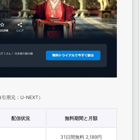
引用元：U-NEXT）
配信状況
無料期間と月額
31日間無料 2,189円