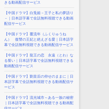
きる動画配信サービス
【中国ドラマ】白兎姫－王子と私の夢語り
－｜日本語字幕で全話無料視聴できる動画
配信サービス
【中国ドラマ】覆流年（ふくりゅうね
ん） 復讐の王妃と絶えざる愛｜日本語字
幕で全話無料視聴できる動画配信サービス
【中国ドラマ】龍王の恋 永遠（とわ）な
る誓い｜日本語字幕で全話無料視聴できる
動画配信サービス
【中国ドラマ】劉皇后の仰せのままに｜日
本語字幕で全話無料視聴できる動画配信サ
ービス
【中国ドラマ】流光城市～ある一族の秘密
｜日本語字幕で全話無料視聴できる動画配
信サービス