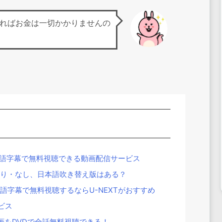
ればお金は一切かかりませんの
本語字幕で無料視聴できる動画配信サービス
あり・なし、日本語吹き替え版はある？
語字幕で無料視聴するならU-NEXTがおすすめ
ビス
動画をDVDで全話無料視聴できる！