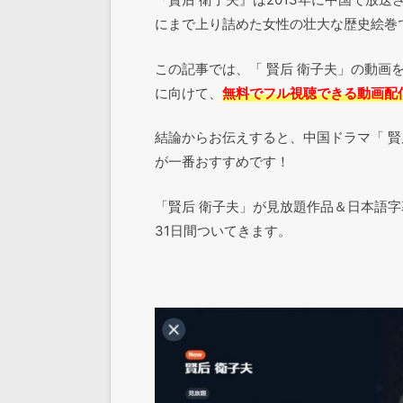
にまで上り詰めた女性の壮大な歴史絵巻
この記事では、「 賢后 衛子夫」の動画
に向けて、
無料でフル視聴できる動画配
結論からお伝えすると、中国ドラマ「 賢
が一番おすすめです！
「賢后 衛子夫」が見放題作品＆日本語
31日間ついてきます。