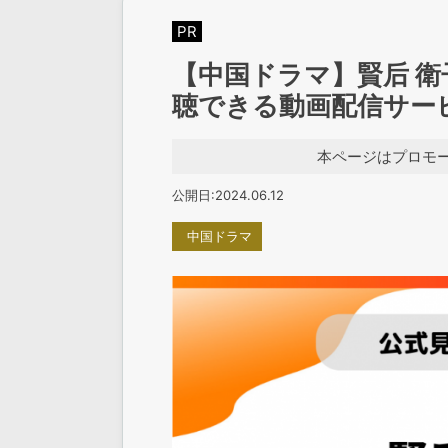
PR
【中国ドラマ】賢后 
聴できる動画配信サー
本ページはプロモ
公開日:2024.06.12
中国ドラマ