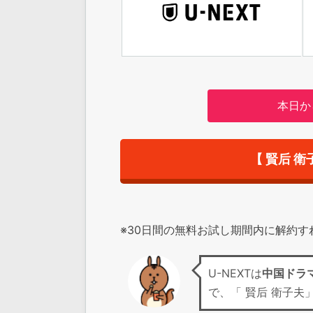
本日か
【 賢后 
※30日間の無料お試し期間内に解約
U-NEXTは
中国ドラ
で、「 賢后 衛子