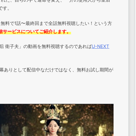
です。
を無料で1話〜最終回まで全話無料視聴したい！という方
信サービスについてご紹介します。
后 衛子夫」の動画を無料視聴するのであれば
U-NEXT
字幕ありとして配信中なだけではなく、無料お試し期間が