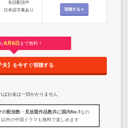
全話配信中
日本語字幕あり
ら
9月6日
まで無料！
衛子夫】を今すぐ視聴する
すればお金は一切かかりません
マの配信数・見放題作品数共に国内No.1
なの
夫」以外の中国ドラマも無料で楽しめます