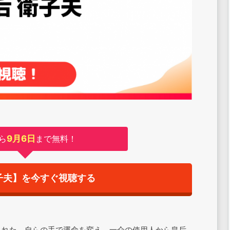
ら
9月6日
まで無料！
子夫】を今すぐ視聴する
送された、自らの手で運命を変え、一介の使用人から皇后