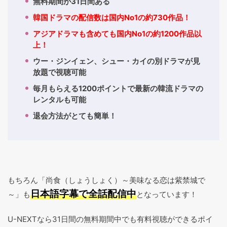
無料期間が31日間ある
韓国ドラマの配信数は国内No1の約730作品！
アジアドラマも含めても国内No1の約1200作品以
上！
ウー・ジンイェン、シュー・カイの別ドラマが見
放題で視聴可能
毎月もらえる1200ポイントで最新の韓流ドラマの
レンタルも可能
退会方法がとても簡単！
もちろん「尚食（しょうしょく）～美味なる恋は紫禁城で
日本語字幕で全話配信中
～」も
となっています！
U-NEXTなら31日間の無料期間中でも有料視聴ができるポイ