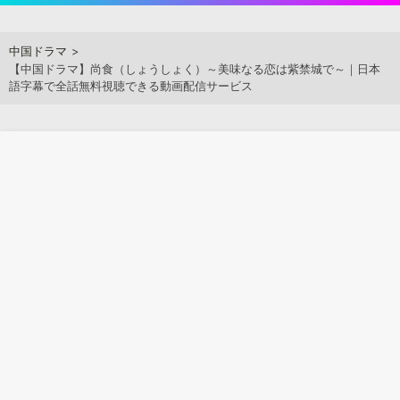
Skip
to
アジアンステージ
中国ドラマ
content
【中国ドラマ】尚食（しょうしょく）～美味なる恋は紫禁城で～｜日本
語字幕で全話無料視聴できる動画配信サービス