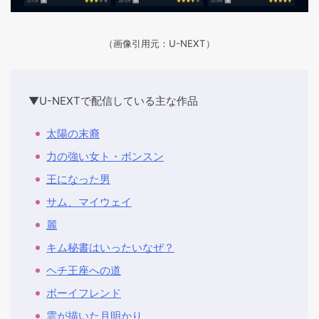
（画像引用元：U-NEXT）
▼U-NEXTで配信している主な作品
太陽の末裔
力の強い女ト・ボンスン
王になった男
サム、マイウェイ
麗
キム秘書はいったいなぜ？
ヘチ王座への道
ボーイフレンド
雲が描いた月明かり