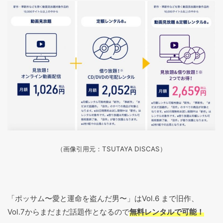
（画像引用元：TSUTAYA DISCAS
）
「ポッサム〜愛と運命を盗んだ男〜」は
Vol.6 まで
旧作、
Vol.7から
まだまだ話題作となるので
無料レンタルで可能！