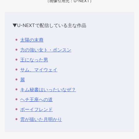
（画像引用元：U-NEXT）
▼U-NEXTで配信している主な作品
太陽の末裔
力の強い女ト・ボンスン
王になった男
サム、マイウェイ
麗
キム秘書はいったいなぜ？
ヘチ王座への道
ボーイフレンド
雲が描いた月明かり