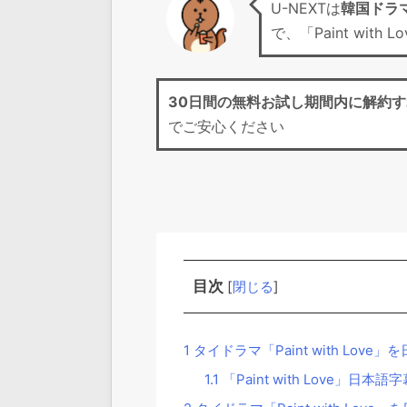
U-NEXTは
韓国ドラ
で、「Paint wi
30日間の無料お試し期間
内に解約す
でご安心ください
目次
[
閉じる
]
1
タイドラマ「Paint with Lo
1.1
「Paint with Love」