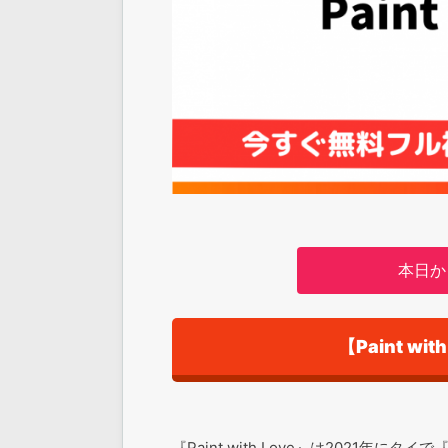
本日か
【Paint w
『Paint with Love』は2021年にタ