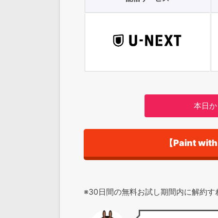
本日か
【Paint w
※30日間の無料お試し期間内に解約