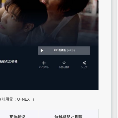
引用元：U-NEXT）
配信状況
無料期間と月額