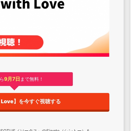
ら
9月7日
まで無料！
ith Love】を今すぐ視聴する
イで『SOTUS／ソータス』のSingto（シントー）＆