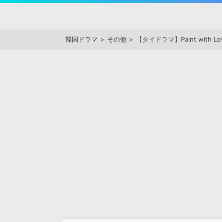
Skip
to
アジアンステージ
content
韓国ドラマ
その他
【タイドラマ】Paint wit