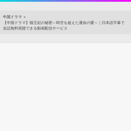
Skip
to
アジアンステージ
中国ドラマ
content
【中国ドラマ】猫王妃の秘密～時空を超えた運命の愛～｜日本語字幕で
全話無料視聴できる動画配信サービス