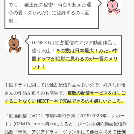
でも、 猫王妃の秘密～時空を超えた運
命の愛～のためだけに登録するのも面
倒…
U-NEXTは独占配信のアジア動画作品も
盛り沢山！
その数は日本最大！みたい中
国ドラマが絶対に見れるのが一番のメリ
ット！
中国ドラマに関しては独占配信作品も多いので、好きな俳優
さんの作品を追うのも簡単で、
複数の配信サービスをはしご
することなくU-NEXT一本で完結できるのも嬉しいところ。
「動画配信（VOD）市場5年間予測（2019-2023年）レポー
ト」(GEM Partners調べ)によると、ジャンル別の動画配信作
品数「韓流・アジアドラマ」ジャンルにて他社を抑えて
圧倒