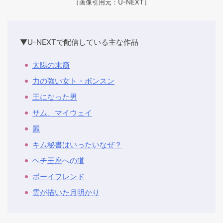
（画像引用元：U-NEXT）
▼U-NEXTで配信している主な作品
太陽の末裔
力の強い女ト・ボンスン
王になった男
サム、マイウェイ
麗
キム秘書はいったいなぜ？
ヘチ王座への道
ボーイフレンド
雲が描いた月明かり