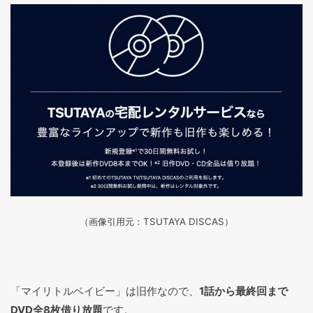
（画像引用元：TSUTAYA DISCAS
）
「マイリトルベイビー」は旧作なので、
1話から最終回まで
DVD全8枚借り放題
です。