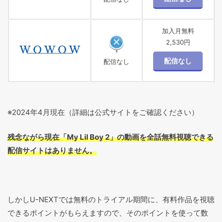
加入月無料
2,530円
配信なし
※2024年4月現在（詳細は公式サイトをご確認ください）
残念ながら現在「My Lil Boy 2」の動画を全話無料視聴できる
配信サイトはありません。
しかしU-NEXTでは無料のトライアル期間に、有料作品を視聴
できるポイントがもらえますので、そのポイントを使って数