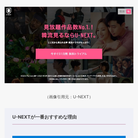
（画像引用元：U-NEXT）
U-NEXTが一番おすすめな理由