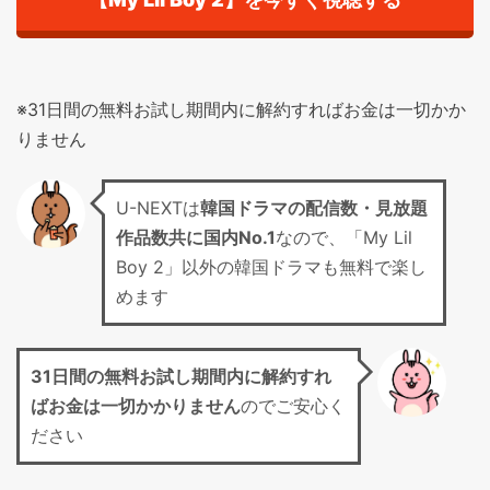
※31日間の無料お試し期間内に解約すればお金は一切かか
りません
U-NEXTは
韓国ドラマの配信数・見放題
作品数共に国内No.1
なので、「My Lil
Boy 2」以外の韓国ドラマも無料で楽し
めます
31日間の無料お試し期間
内に解約すれ
ばお金は一切かかりません
のでご安心く
ださい