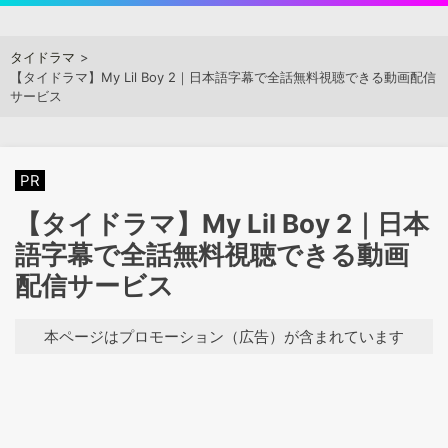
Skip
to
アジアンステージ
タイドラマ
content
【タイドラマ】My Lil Boy 2｜日本語字幕で全話無料視聴できる動画配信
サービス
PR
【タイドラマ】My Lil Boy 2｜日本
語字幕で全話無料視聴できる動画
配信サービス
本ページはプロモーション（広告）が含まれています