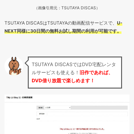
（画像引用元：TSUTAYA DISCAS
）
TSUTAYA DISCASはTSUTAYAの動画配信サービスで、
U-
NEXT同様に30日間の無料お試し期間の利用が可能です。
TSUTAYA DISCASではDVD宅配レンタ
ルサービスも使える！
旧作であれば、
DVD借り放題で楽しめます！