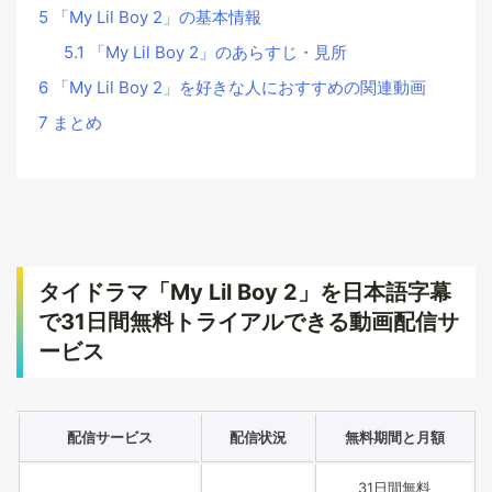
5
「My Lil Boy 2」の基本情報
5.1
「My Lil Boy 2」のあらすじ・見所
6
「My Lil Boy 2」を好きな人におすすめの関連動画
7
まとめ
タイドラマ「My Lil Boy 2」を日本語字幕
で31日間無料トライアルできる動画配信サ
ービス
配信サービス
配信状況
無料期間と月額
31日間無料