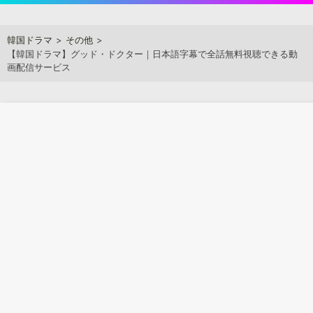
Skip
to
アジアンステージ
韓国ドラマ
その他
content
【韓国ドラマ】グッド・ドクター｜日本語字幕で全話無料視聴できる動
画配信サービス