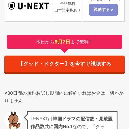
全話無料
日本語字幕あり
本日から
9月7日
まで無料！
【グッド・ドクター】を今すぐ視聴する
※30日間の無料お試し期間内に解約すればお金は一切かか
りません
U-NEXTは
韓国ドラマの配信数・見放題
作品数共に国内No.1
なので、「グッ