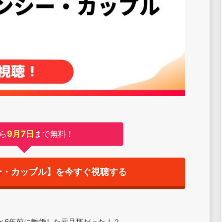
ら
9月7日
まで無料！
ー・カップル】を今すぐ視聴する
と6年前に離婚した元旦那だった！？