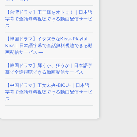
【台湾ドラマ】王子様をオトせ！｜日本語
字幕で全話無料視聴できる動画配信サービ
ス
【韓国ドラマ】イタズラなKiss~Playful
Kiss｜日本語字幕で全話無料視聴できる動
画配信サービス —
【韓国ドラマ】輝くか、狂うか｜日本語字
幕で全話視聴できる動画配信サービス
【中国ドラマ】王女未央-BIOU-｜日本語
字幕で全話無料視聴できる動画配信サービ
ス