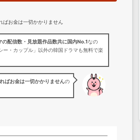
すればお金は一切かかりません
マの配信数・見放題作品数共に国内No.1
なの
シー・カップル」以外の韓国ドラマも無料で楽
ればお金は一切かかりません
の