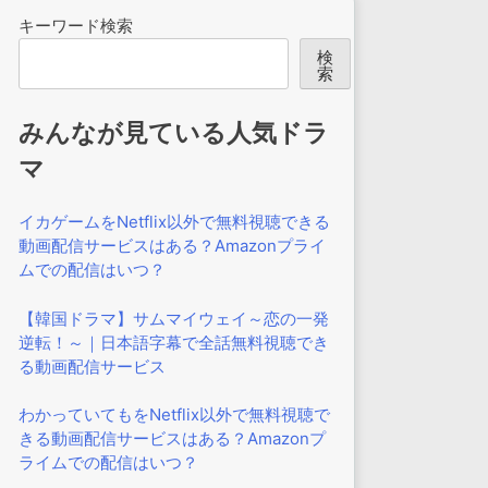
キーワード検索
検
索
みんなが見ている人気ドラ
マ
イカゲームをNetflix以外で無料視聴できる
動画配信サービスはある？Amazonプライ
ムでの配信はいつ？
【韓国ドラマ】サムマイウェイ～恋の一発
逆転！～｜日本語字幕で全話無料視聴でき
る動画配信サービス
わかっていてもをNetflix以外で無料視聴で
きる動画配信サービスはある？Amazonプ
ライムでの配信はいつ？