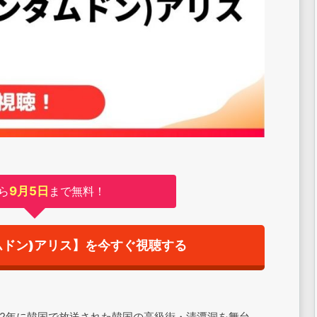
ら
9月5日
まで無料！
ムドン)アリス】を今すぐ視聴する
012年に韓国で放送された韓国の高級街・清潭洞を舞台