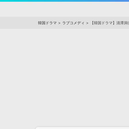
Skip
to
アジアンステージ
content
韓国ドラマ
ラブコメディ
【韓国ドラマ】清潭洞