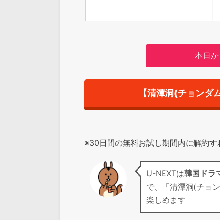
本日か
【清潭洞(チョンダ
※30日間の無料お試し期間内に解約
U-NEXTは
韓国ドラ
で、「清潭洞(チョ
楽しめます