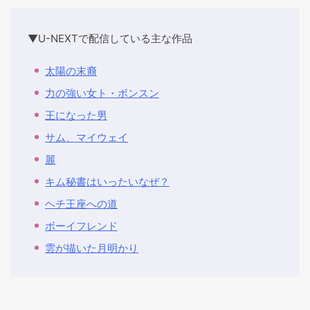
▼U-NEXTで配信している主な作品
太陽の末裔
力の強い女ト・ボンスン
王になった男
サム、マイウェイ
麗
キム秘書はいったいなぜ？
ヘチ王座への道
ボーイフレンド
雲が描いた月明かり