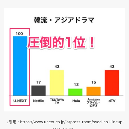
（引用：https://www.unext.co.jp/ja/press-room/svod-no1-lineup-