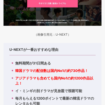
（画像引用元：U-NEXT）
U-NEXTが一番おすすめな理由
無料期間が31日間ある
韓国ドラマの配信数は国内No1の約730作品！
アジアドラマも含めても国内No1の約1200作品以
上！
イ・ミンギの別ドラマが見放題で視聴可能
毎月もらえる1200ポイントで最新の韓流ドラマの
レンタルも可能