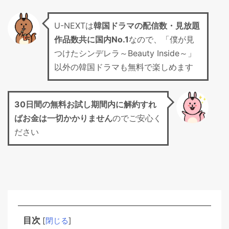
U-NEXTは
韓国ドラマの配信数・見放題
作品数共に国内No.1
なので、「僕が見
つけたシンデレラ～Beauty Inside～」
以外の韓国ドラマも無料で楽しめます
30日間の無料お試し期間
内に解約すれ
ばお金は一切かかりません
のでご安心く
ださい
目次
[
閉じる
]