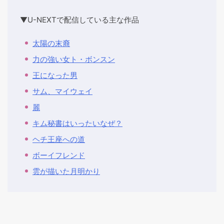
▼U-NEXTで配信している主な作品
太陽の末裔
力の強い女ト・ボンスン
王になった男
サム、マイウェイ
麗
キム秘書はいったいなぜ？
ヘチ王座への道
ボーイフレンド
雲が描いた月明かり