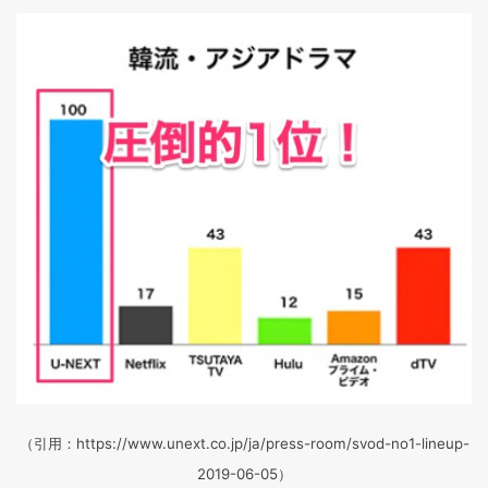
（引用：https://www.unext.co.jp/ja/press-room/svod-no1-lineup-
2019-06-05）