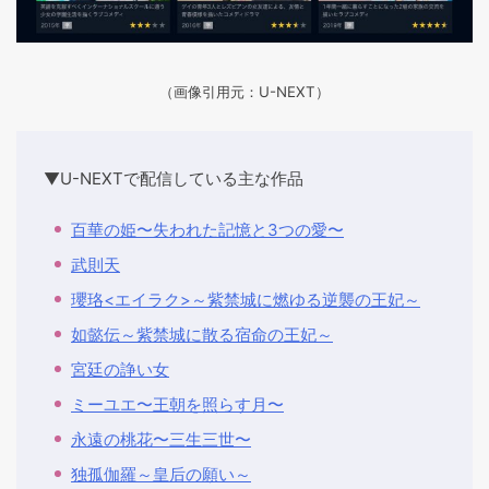
（画像引用元：U-NEXT）
▼U-NEXTで配信している主な作品
百華の姫〜失われた記憶と3つの愛〜
武則天
瓔珞<エイラク>～紫禁城に燃ゆる逆襲の王妃～
如懿伝～紫禁城に散る宿命の王妃～
宮廷の諍い女
ミーユエ〜王朝を照らす月〜
永遠の桃花〜三生三世〜
独孤伽羅～皇后の願い～