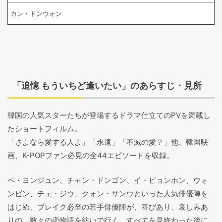
カン・ドンウォン
「追憶 もういちど逢いたい」のあらすじ・見所
韓国の人気スターたちが登場するドラマ仕立てのPVを満載し
たショートフィルム。
「さよなら愛する人よ」「永遠」「不滅の愛？」他、韓国映
画、K-POPファン必見の全44エピソードを収録。
ペ・ヨンジュン、チャン・ドンゴン、イ・ビョンホン、ウォ
ンビン、チェ・ジウ、クォン・サンウといった人気俳優陣を
はじめ、ブレイク必至の若手俳優陣が、喜びあり、哀しみあ
りの、数々の恋物語を紡いで行く。すべてを見終わった後に