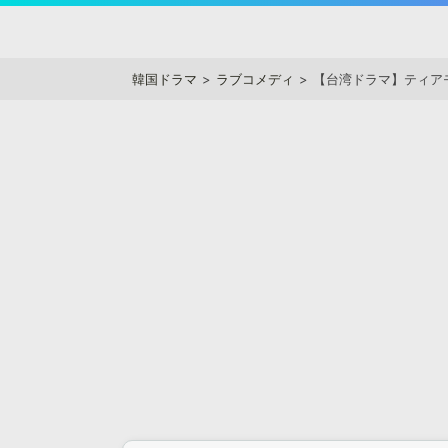
Skip
to
アジアンステージ
content
韓国ドラマ
ラブコメディ
【台湾ドラマ】ティア