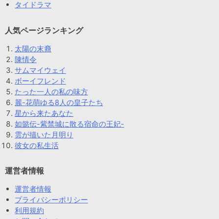
タイドラマ
人気ページランキング
太陽の末裔
陳情令
サムマイウェイ
ボーイフレンド
たった一人の私の味方
麗-花萌ゆる8人の皇子たち
星から来たあなた
如懿伝-紫禁城に散る宿命の王妃-
雲が描いた月明り
彼女の私生活
運営者情報
運営者情報
プライバシーポリシー
利用規約