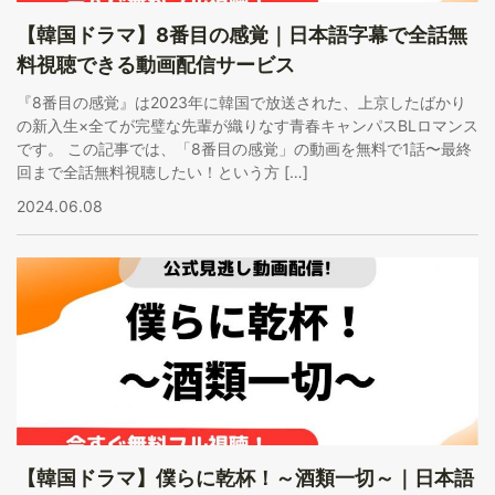
【韓国ドラマ】8番目の感覚｜日本語字幕で全話無
料視聴できる動画配信サービス
『8番目の感覚』は2023年に韓国で放送された、上京したばかり
の新入生×全てが完璧な先輩が織りなす青春キャンパスBLロマンス
です。 この記事では、「8番目の感覚」の動画を無料で1話〜最終
回まで全話無料視聴したい！という方 […]
2024.06.08
【韓国ドラマ】僕らに乾杯！～酒類一切～｜日本語