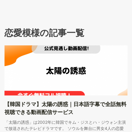
恋愛模様の記事一覧
【韓国ドラマ】太陽の誘惑｜日本語字幕で全話無料
視聴できる動画配信サービス
「太陽の誘惑」は2002年に韓国でキム・ジスとハ・ジウォン主演
で放送されたテレビドラマです。 ソウルを舞台に男女4人の恋愛