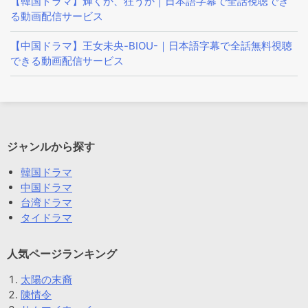
【韓国ドラマ】輝くか、狂うか｜日本語字幕で全話視聴でき
る動画配信サービス
【中国ドラマ】王女未央-BIOU-｜日本語字幕で全話無料視聴
できる動画配信サービス
ジャンルから探す
韓国ドラマ
中国ドラマ
台湾ドラマ
タイドラマ
人気ページランキング
太陽の末裔
陳情令