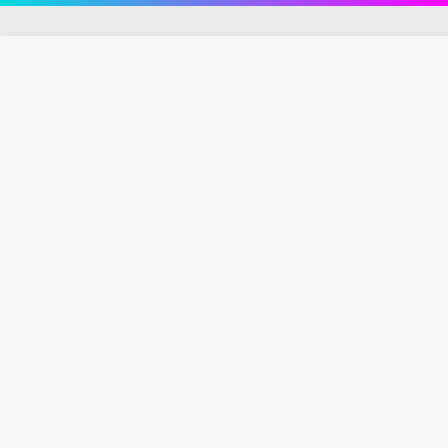
Skip
to
アジアンステージ
content