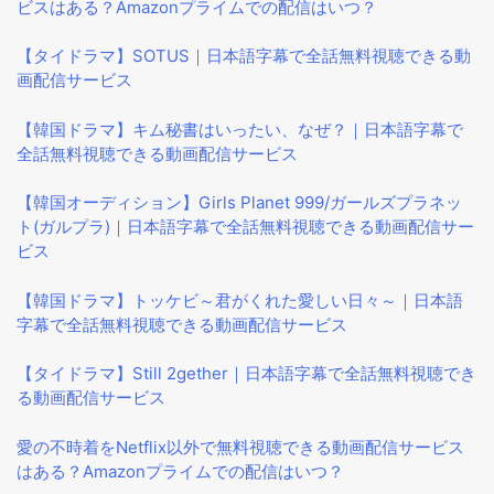
ビスはある？Amazonプライムでの配信はいつ？
【タイドラマ】SOTUS｜日本語字幕で全話無料視聴できる動
画配信サービス
【韓国ドラマ】キム秘書はいったい、なぜ？｜日本語字幕で
全話無料視聴できる動画配信サービス
【韓国オーディション】Girls Planet 999/ガールズプラネッ
ト(ガルプラ)｜日本語字幕で全話無料視聴できる動画配信サー
ビス
【韓国ドラマ】トッケビ～君がくれた愛しい日々～｜日本語
字幕で全話無料視聴できる動画配信サービス
【タイドラマ】Still 2gether｜日本語字幕で全話無料視聴でき
る動画配信サービス
愛の不時着をNetflix以外で無料視聴できる動画配信サービス
はある？Amazonプライムでの配信はいつ？