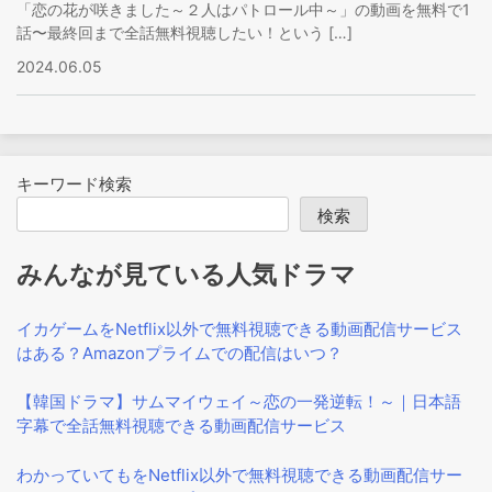
「恋の花が咲きました～２人はパトロール中～」の動画を無料で1
話〜最終回まで全話無料視聴したい！という […]
2024.06.05
キーワード検索
検索
みんなが見ている人気ドラマ
イカゲームをNetflix以外で無料視聴できる動画配信サービス
はある？Amazonプライムでの配信はいつ？
【韓国ドラマ】サムマイウェイ～恋の一発逆転！～｜日本語
字幕で全話無料視聴できる動画配信サービス
わかっていてもをNetflix以外で無料視聴できる動画配信サー