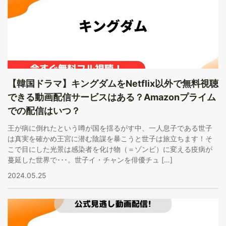
【韓国ドラマ】キングダムをNetflix以外で無料視聴
できる動画配信サービスはある？Amazonプライム
での配信はいつ？
王が病に倒れたという噂が国を揺るがす中、一人息子である世子
は真実を確かめ王宮に潜む陰謀を暴こうと世子は旅立ちます！そ
こで目にした光景は感染者を化け物（＝ゾンビ）に変える疫病が
蔓延した世界で･･･。世子イ・チャンを俳優チュ […]
2024.05.25