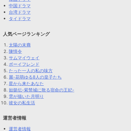
中国ドラマ
台湾ドラマ
タイドラマ
人気ページランキング
太陽の末裔
陳情令
サムマイウェイ
ボーイフレンド
たった一人の私の味方
麗-花萌ゆる8人の皇子たち
星から来たあなた
如懿伝-紫禁城に散る宿命の王妃-
雲が描いた月明り
彼女の私生活
運営者情報
運営者情報