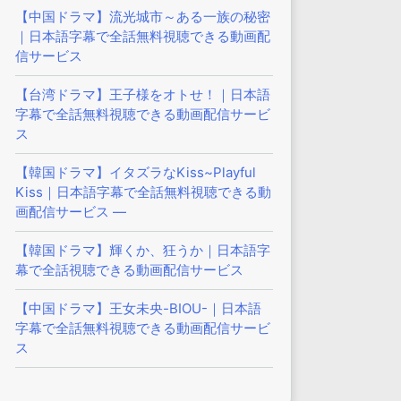
【中国ドラマ】流光城市～ある一族の秘密
｜日本語字幕で全話無料視聴できる動画配
信サービス
【台湾ドラマ】王子様をオトせ！｜日本語
字幕で全話無料視聴できる動画配信サービ
ス
【韓国ドラマ】イタズラなKiss~Playful
Kiss｜日本語字幕で全話無料視聴できる動
画配信サービス —
【韓国ドラマ】輝くか、狂うか｜日本語字
幕で全話視聴できる動画配信サービス
【中国ドラマ】王女未央-BIOU-｜日本語
字幕で全話無料視聴できる動画配信サービ
ス