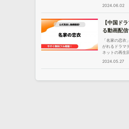
2024.06.02
【中国ドラ
る動画配信
「名家の恋衣
がれるドラマ
ネットの再生回
2024.05.27