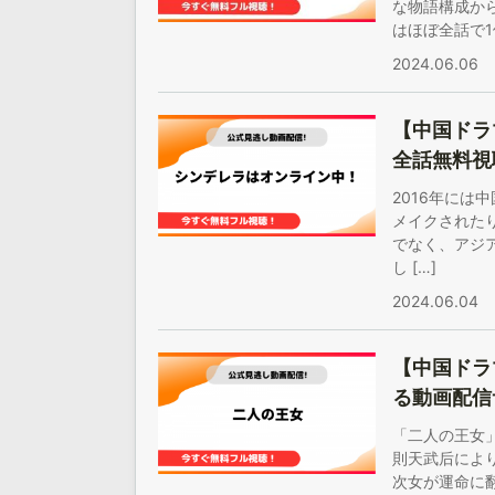
な物語構成か
はほぼ全話で1
2024.06.06
【中国ドラ
全話無料視
2016年に
メイクされた
でなく、アジ
し […]
2024.06.04
【中国ドラ
る動画配信
「二人の王女
則天武后によ
次女が運命に翻