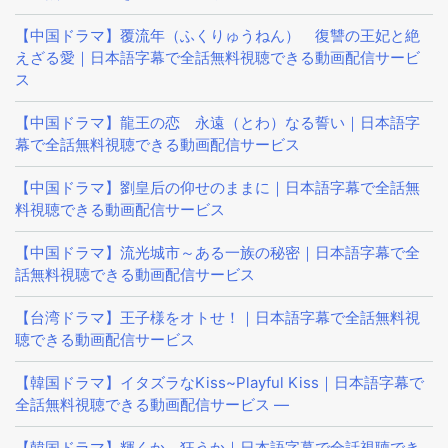
【中国ドラマ】覆流年（ふくりゅうねん） 復讐の王妃と絶
えざる愛｜日本語字幕で全話無料視聴できる動画配信サービ
ス
【中国ドラマ】龍王の恋 永遠（とわ）なる誓い｜日本語字
幕で全話無料視聴できる動画配信サービス
【中国ドラマ】劉皇后の仰せのままに｜日本語字幕で全話無
料視聴できる動画配信サービス
【中国ドラマ】流光城市～ある一族の秘密｜日本語字幕で全
話無料視聴できる動画配信サービス
【台湾ドラマ】王子様をオトせ！｜日本語字幕で全話無料視
聴できる動画配信サービス
【韓国ドラマ】イタズラなKiss~Playful Kiss｜日本語字幕で
全話無料視聴できる動画配信サービス —
【韓国ドラマ】輝くか、狂うか｜日本語字幕で全話視聴でき