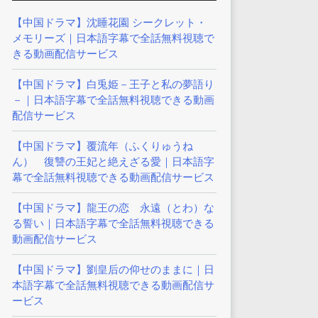
【中国ドラマ】沈睡花園 シークレット・
メモリーズ｜日本語字幕で全話無料視聴で
きる動画配信サービス
【中国ドラマ】白兎姫－王子と私の夢語り
－｜日本語字幕で全話無料視聴できる動画
配信サービス
【中国ドラマ】覆流年（ふくりゅうね
ん） 復讐の王妃と絶えざる愛｜日本語字
幕で全話無料視聴できる動画配信サービス
【中国ドラマ】龍王の恋 永遠（とわ）な
る誓い｜日本語字幕で全話無料視聴できる
動画配信サービス
【中国ドラマ】劉皇后の仰せのままに｜日
本語字幕で全話無料視聴できる動画配信サ
ービス