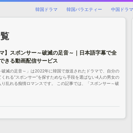
韓国ドラマ
韓国バラエティー
中国ドラ
一覧
マ】スポンサー～破滅の足音～｜日本語字幕で全
できる動画配信サービス
～破滅の足音～」は2022年に韓国で放送されたドラマで、自分の
てくれる“スポンサー”を探すためなら手段を選ばない4人の男女の
入り乱れる痴情ロマンスです。 この記事では、「スポンサー～破