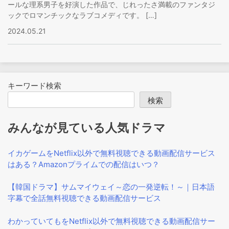
ールな理系男子を好演した作品で、じれったさ満載のファンタジ
ックでロマンチックなラブコメディです。 […]
2024.05.21
キーワード検索
検索
みんなが見ている人気ドラマ
イカゲームをNetflix以外で無料視聴できる動画配信サービス
はある？Amazonプライムでの配信はいつ？
【韓国ドラマ】サムマイウェイ～恋の一発逆転！～｜日本語
字幕で全話無料視聴できる動画配信サービス
わかっていてもをNetflix以外で無料視聴できる動画配信サー