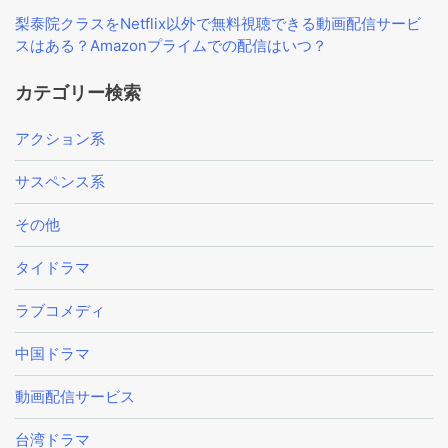
梨泰院クラスをNetflix以外で無料視聴できる動画配信サービ
スはある？Amazonプライムでの配信はいつ？
カテゴリー検索
アクション系
サスペンス系
その他
タイドラマ
ラブコメディ
中国ドラマ
動画配信サービス
台湾ドラマ