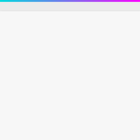
Skip
to
アジアンステージ
content