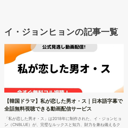
イ・ジョンヒョンの記事一覧
【韓国ドラマ】私が恋した男オ・ス｜日本語字幕で
全話無料視聴できる動画配信サービス
「私が恋した男オ・ス」は2018年に制作された、イ・ジョンヒョ
ン（CNBLUE）が、完璧なルックスと知力、財力を兼ね備えるク