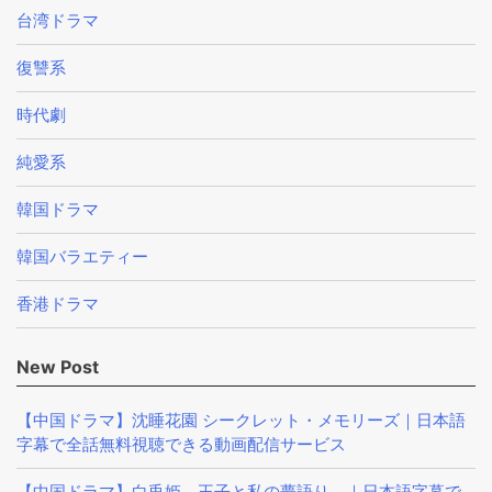
台湾ドラマ
復讐系
時代劇
純愛系
韓国ドラマ
韓国バラエティー
香港ドラマ
New Post
【中国ドラマ】沈睡花園 シークレット・メモリーズ｜日本語
字幕で全話無料視聴できる動画配信サービス
【中国ドラマ】白兎姫－王子と私の夢語り－｜日本語字幕で