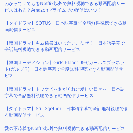
わかっていてもをNetflix以外で無料視聴できる動画配信サー
ビスはある？Amazonプライムでの配信はいつ？
【タイドラマ】SOTUS｜日本語字幕で全話無料視聴できる動
画配信サービス
【韓国ドラマ】キム秘書はいったい、なぜ？｜日本語字幕で
全話無料視聴できる動画配信サービス
【韓国オーディション】Girls Planet 999/ガールズプラネッ
ト(ガルプラ)｜日本語字幕で全話無料視聴できる動画配信サー
ビス
【韓国ドラマ】トッケビ～君がくれた愛しい日々～｜日本語
字幕で全話無料視聴できる動画配信サービス
【タイドラマ】Still 2gether｜日本語字幕で全話無料視聴でき
る動画配信サービス
愛の不時着をNetflix以外で無料視聴できる動画配信サービス