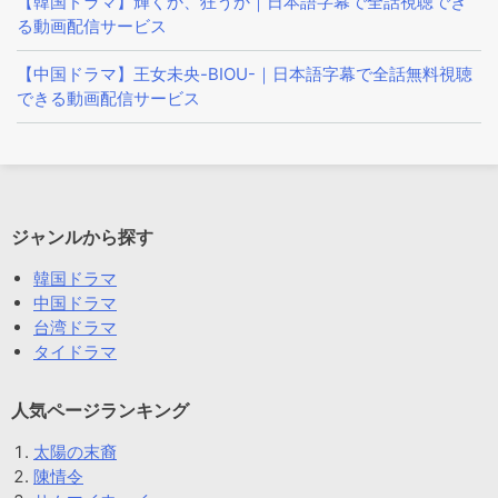
【韓国ドラマ】輝くか、狂うか｜日本語字幕で全話視聴でき
る動画配信サービス
【中国ドラマ】王女未央-BIOU-｜日本語字幕で全話無料視聴
できる動画配信サービス
ジャンルから探す
韓国ドラマ
中国ドラマ
台湾ドラマ
タイドラマ
人気ページランキング
太陽の末裔
陳情令