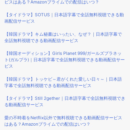
ビスはある？Amazonプライムでの配信はいつ？
【タイドラマ】SOTUS｜日本語字幕で全話無料視聴できる動
画配信サービス
【韓国ドラマ】キム秘書はいったい、なぜ？｜日本語字幕で
全話無料視聴できる動画配信サービス
【韓国オーディション】Girls Planet 999/ガールズプラネッ
ト(ガルプラ)｜日本語字幕で全話無料視聴できる動画配信サー
ビス
【韓国ドラマ】トッケビ～君がくれた愛しい日々～｜日本語
字幕で全話無料視聴できる動画配信サービス
【タイドラマ】Still 2gether｜日本語字幕で全話無料視聴でき
る動画配信サービス
愛の不時着をNetflix以外で無料視聴できる動画配信サービス
はある？Amazonプライムでの配信はいつ？