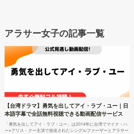
アラサー女子の記事一覧
【台湾ドラマ】勇気を出してアイ・ラブ・ユー｜日
本語字幕で全話無料視聴できる動画配信サービス
「勇気を出してアイ・ラブ・ユー」は2014年に台湾でマイク・ハ
ー×アリス・クー主演で放送されたシングルファーザーとアラサー