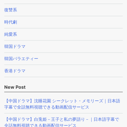
復讐系
時代劇
純愛系
韓国ドラマ
韓国バラエティー
香港ドラマ
New Post
【中国ドラマ】沈睡花園 シークレット・メモリーズ｜日本語
字幕で全話無料視聴できる動画配信サービス
【中国ドラマ】白兎姫－王子と私の夢語り－｜日本語字幕で
全話無料視聴できる動画配信サービス