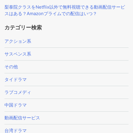
梨泰院クラスをNetflix以外で無料視聴できる動画配信サービ
スはある？Amazonプライムでの配信はいつ？
カテゴリー検索
アクション系
サスペンス系
その他
タイドラマ
ラブコメディ
中国ドラマ
動画配信サービス
台湾ドラマ