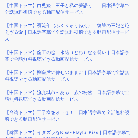
【中国ドラマ】白兎姫－王子と私の夢語り－｜日本語字幕で
全話無料視聴できる動画配信サービス
【中国ドラマ】覆流年（ふくりゅうねん） 復讐の王妃と絶
えざる愛｜日本語字幕で全話無料視聴できる動画配信サービ
ス
【中国ドラマ】龍王の恋 永遠（とわ）なる誓い｜日本語字
幕で全話無料視聴できる動画配信サービス
【中国ドラマ】劉皇后の仰せのままに｜日本語字幕で全話無
料視聴できる動画配信サービス
【中国ドラマ】流光城市～ある一族の秘密｜日本語字幕で全
話無料視聴できる動画配信サービス
【台湾ドラマ】王子様をオトせ！｜日本語字幕で全話無料視
聴できる動画配信サービス
【韓国ドラマ】イタズラなKiss~Playful Kiss｜日本語字幕で