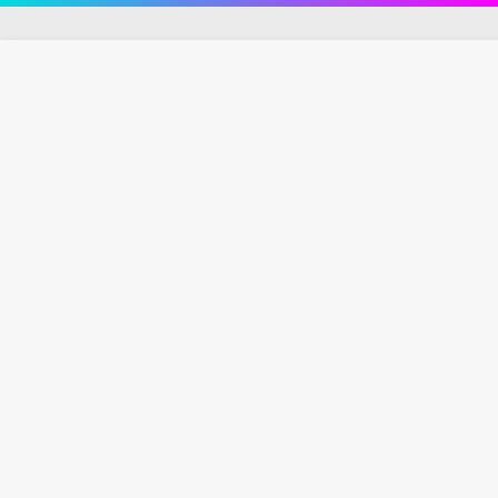
Skip
to
アジアンステージ
content