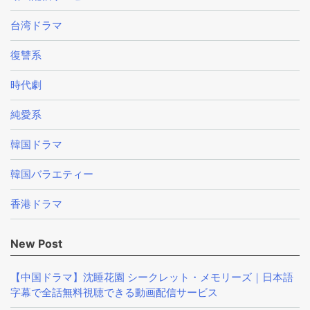
台湾ドラマ
復讐系
時代劇
純愛系
韓国ドラマ
韓国バラエティー
香港ドラマ
New Post
【中国ドラマ】沈睡花園 シークレット・メモリーズ｜日本語
字幕で全話無料視聴できる動画配信サービス