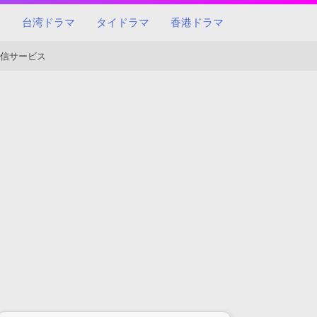
マ
台湾ドラマ
タイドラマ
香港ドラマ
配信サービス