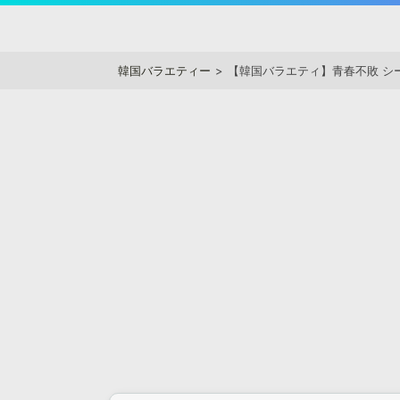
Skip
to
アジアンステージ
content
韓国バラエティー
【韓国バラエティ】青春不敗 シ