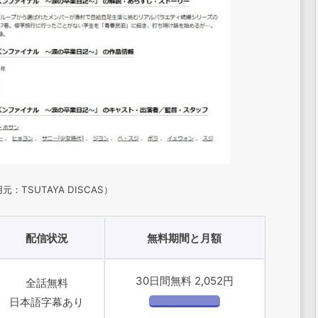
：TSUTAYA DISCAS）
配信状況
無料期間と月額
30日間無料 2,052円
全話無料
日本語字幕あり