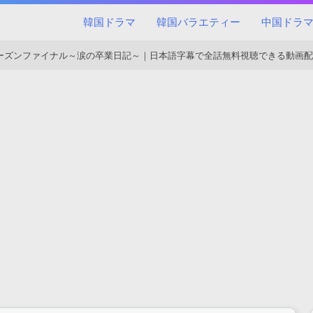
韓国ドラマ
韓国バラエティー
中国ドラ
ーズンファイナル～涙の卒業日記～｜日本語字幕で全話無料視聴できる動画