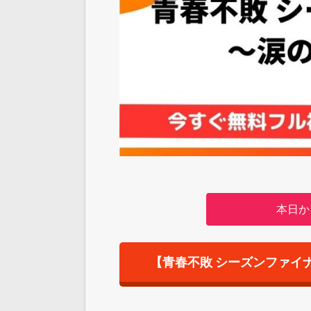
本日か
【青春不敗 シーズンファイ