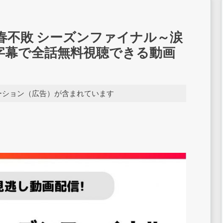
春不敗 シーズンファイナル～涙
字幕で全話無料視聴できる動画
ーション（広告）が含まれています