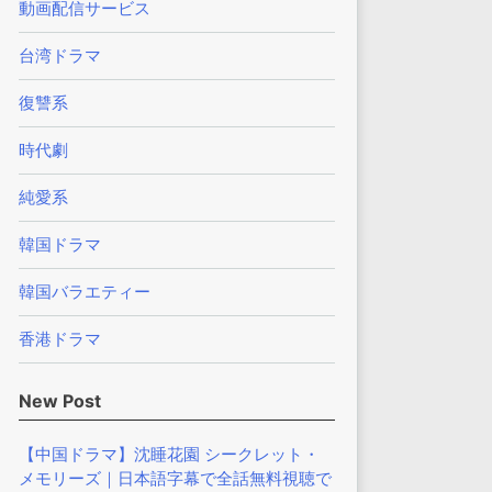
動画配信サービス
台湾ドラマ
復讐系
時代劇
純愛系
韓国ドラマ
韓国バラエティー
香港ドラマ
New Post
【中国ドラマ】沈睡花園 シークレット・
メモリーズ｜日本語字幕で全話無料視聴で