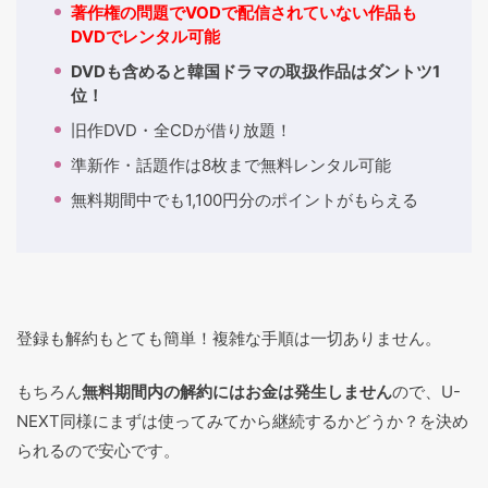
著作権の問題でVODで配信されていない作品も
DVDでレンタル可能
DVDも含めると韓国ドラマの取扱作品はダントツ1
位！
旧作DVD・全CDが借り放題！
準新作・話題作は8枚まで無料レンタル可能
無料期間中でも1,100円分のポイントがもらえる
登録も解約もとても簡単！複雑な手順は一切ありません。
もちろん
無料期間内の解約にはお金は発生しません
ので、U-
NEXT同様にまずは使ってみてから継続するかどうか？を決め
られるので安心です。