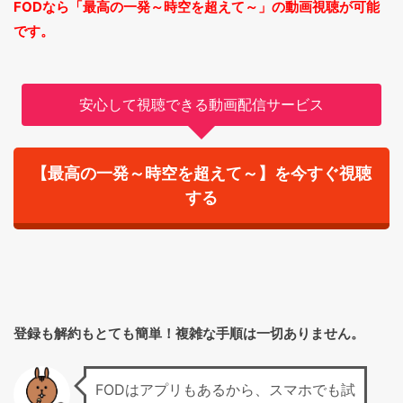
FODなら「最高の一発～時空を超えて～」の動画視聴が可能
です。
安心して視聴できる動画配信サービス
【最高の一発～時空を超えて～】を今すぐ視聴
する
登録も解約もとても簡単！複雑な手順は一切ありません。
FODはアプリもあるから、スマホでも試