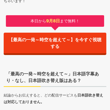
ちゃいます！
本日から
9月8日
まで無料！
【最高の一発～時空を超えて～】を今すぐ視聴
する
「最高の一発～時空を超えて～」日本語字幕あ
り・なし、日本語吹き替え版はある？
結論からお伝えすると、どの配信サービスも
日本語吹き替え
は対応しておりません。