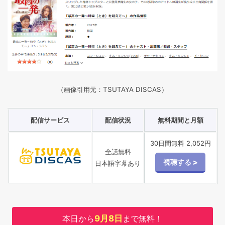
（画像引用元：TSUTAYA DISCAS）
配信サービス
配信状況
無料期間と月額
30日間無料 2,052円
全話無料
日本語字幕あり
本日から
9月8日
まで無料！