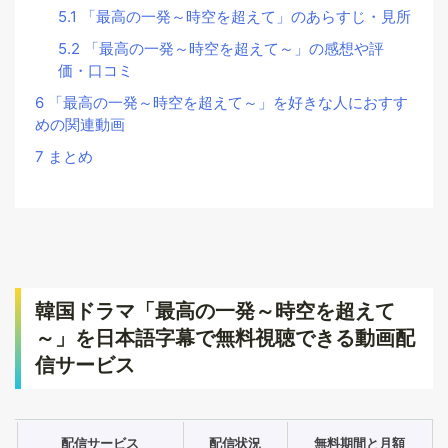
5.1
「最高の一発～時空を超えて」のあらすじ・見所
5.2
「最高の一発～時空を超えて～」の感想や評
価・口コミ
6
「最高の一発～時空を超えて～」を好きな人におすす
めの関連動画
7
まとめ
韓国ドラマ「最高の一発～時空を超えて
～」を日本語字幕で無料視聴できる動画配
信サービス
配信サービス
配信状況
無料期間と月額