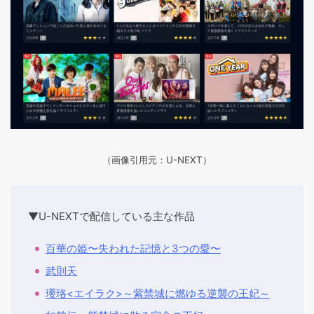
（画像引用元：U-NEXT）
▼U-NEXTで配信している主な作品
百華の姫〜失われた記憶と3つの愛〜
武則天
瓔珞<エイラク>～紫禁城に燃ゆる逆襲の王妃～