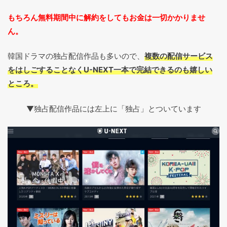
もちろん無料期間中に解約をしてもお金は一切かかりませ
ん。
韓国ドラマの独占配信作品も多いので、
複数の配信サービス
をはしごすることなくU-NEXT一本で完結できるのも嬉しい
ところ。
▼独占配信作品には左上に「独占」とついています