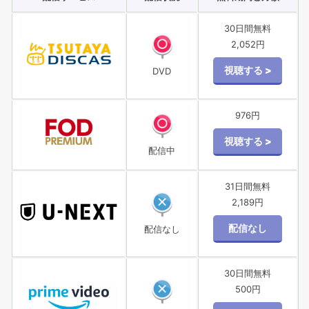
30日間無料
2,052円
DVD
976円
配信中
31日間無料
2,189円
配信なし
30日間無料
500円