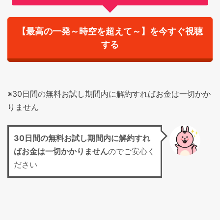
【最高の一発～時空を超えて～】を今すぐ視聴
する
※30日間の無料お試し期間内に解約すればお金は一切かか
りません
30日間の無料お試し期間
内に解約すれ
ばお金は一切かかりません
のでご安心く
ださい