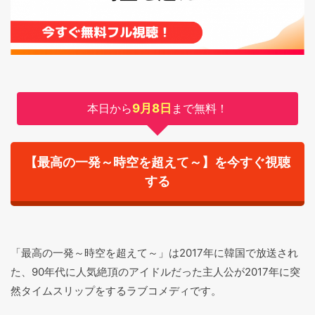
本日から
9月8日
まで無料！
【最高の一発～時空を超えて～】を今すぐ視聴
する
「最高の一発～時空を超えて～」は2017年に韓国で放送され
た、90年代に人気絶頂のアイドルだった主人公が2017年に突
然タイムスリップをするラブコメディです。