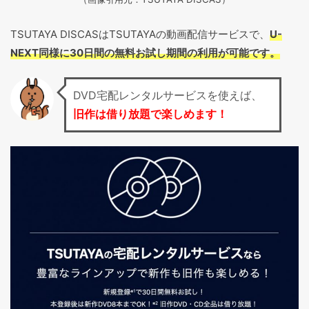
TSUTAYA DISCASはTSUTAYAの動画配信サービスで、
U-
NEXT同様に30日間の無料お試し期間の利用が可能です。
DVD宅配レンタルサービスを使えば、
旧作は借り放題で楽しめます！