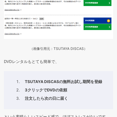
（画像引用元：TSUTAYA DISCAS
）
DVDレンタルもとても簡単で、
TSUTAYA DISCASの無料お試し期間を登録
3クリックでDVDの依頼
注文したら次の日に届く
という素晴らしいスピード感で、ほぼストレスがないです。