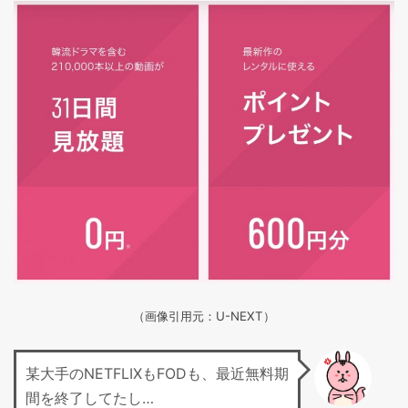
（画像引用元：U-NEXT）
某大手のNETFLIXもFODも、最近無料期
間を終了してたし…