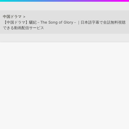
Skip
to
アジアンステージ
中国ドラマ
content
【中国ドラマ】驪妃－The Song of Glory－｜日本語字幕で全話無料視聴
できる動画配信サービス