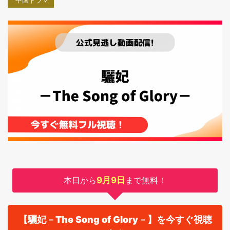
中国ドラマ
本日から
9月9日
まで無料！
【驪妃－The Song of Glory－】を今すぐ視聴