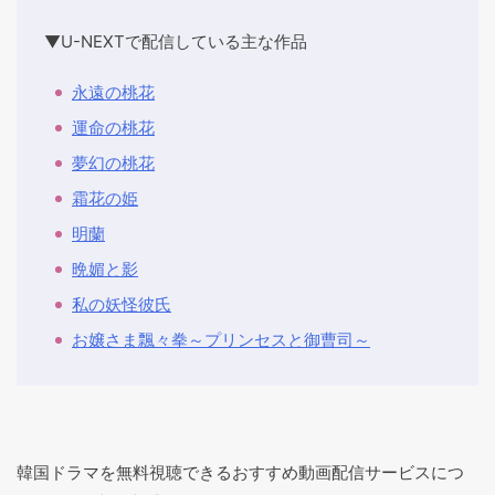
▼U-NEXTで配信している主な作品
永遠の桃花
運命の桃花
夢幻の桃花
霜花の姫
明蘭
晩媚と影
私の妖怪彼氏
お嬢さま飄々拳～プリンセスと御曹司～
韓国ドラマを無料視聴できるおすすめ動画配信サービスにつ