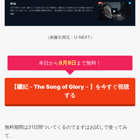
（画像引用元：U-NEXT）
本日から
9月9日
まで無料！
【驪妃－The Song of Glory－】を今すぐ視聴
する
無料期間は31日間ついてくるのでまずはお試しで使ってみ
て、