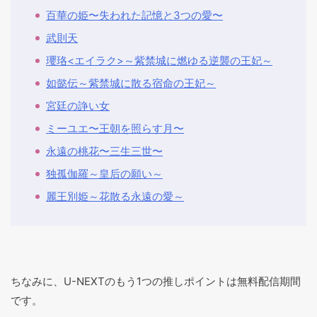
百華の姫〜失われた記憶と3つの愛〜
武則天
瓔珞<エイラク>～紫禁城に燃ゆる逆襲の王妃～
如懿伝～紫禁城に散る宿命の王妃～
宮廷の諍い女
ミーユエ〜王朝を照らす月〜
永遠の桃花〜三生三世〜
独孤伽羅～皇后の願い～
麗王別姫～花散る永遠の愛～
ちなみに、U-NEXTのもう1つの推しポイントは無料配信期間
です。