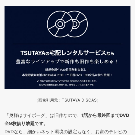
（画像引用元：TSUTAYA DISCAS
）
「奥様はサイボーグ」は旧作なので、
1話から最終回までDVD
全9枚借り放題
です。
DVDなら、細かいネット環境の設定もなく、お家のテレビの