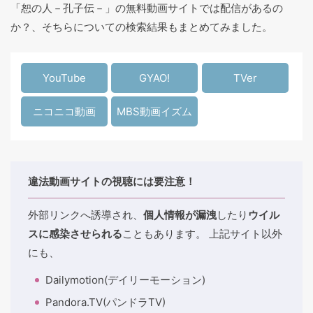
「恕の人－孔子伝－」の無料動画サイトでは配信があるの
か？、そちらについての検索結果もまとめてみました。
YouTube
GYAO!
TVer
ニコニコ動画
MBS動画イズム
違法動画サイトの視聴には要注意！
外部リンクへ誘導され、
個人情報が漏洩
したり
ウイル
スに感染させられる
こともあります。 上記サイト以外
にも、
Dailymotion(デイリーモーション)
Pandora.TV(パンドラTV)