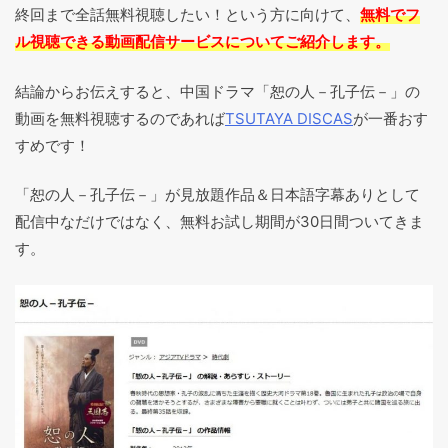
終回まで全話無料視聴したい！という方に向けて、
無料でフ
ル視聴できる動画配信サービスについてご紹介します。
結論からお伝えすると、中国ドラマ「恕の人－孔子伝－」の
動画を無料視聴するのであれば
TSUTAYA DISCAS
が一番おす
すめです！
「恕の人－孔子伝－」が見放題作品＆日本語字幕ありとして
配信中なだけではなく、無料お試し期間が30日間ついてきま
す。