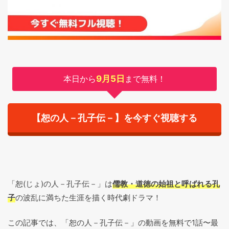
本日から
9月5日
まで無料！
【恕の人－孔子伝－】を今すぐ視聴する
「恕(じょ)の人－孔子伝－」は
儒教・道徳の始祖と呼ばれる孔
子
の波乱に満ちた生涯を描く時代劇ドラマ！
この記事では、「恕の人－孔子伝－」の動画を無料で1話〜最