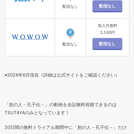
配信なし
加入月無料
2,530円
配信なし
※2024年6月現在（詳細は公式サイトをご確認ください）
「恕の人－孔子伝－」の動画を全話無料視聴できるのは
TSUTAYAのみとなっています！
30日間の無料トライアル期間中に「恕の人－孔子伝－」だけ