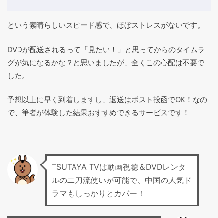
という素晴らしいスピード感で、ほぼストレスがないです。
DVDが配送されるって「見たい！」と思ってからのタイムラ
グが気になるかな？と思いましたが、全くこの心配は不要で
した。
予想以上に早く到着しますし、返送はポスト投函でOK！なの
で、筆者が体験した結果おすすめできるサービスです！
TSUTAYA TVは動画視聴＆DVDレンタ
ルの二刀流使いが可能で、中国の人気ド
ラマもしっかりとカバー！