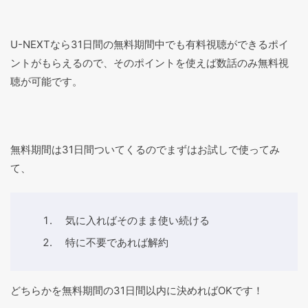
U-NEXTなら31日間の無料期間中でも有料視聴ができるポイ
ントがもらえるので、そのポイントを使えば数話のみ無料視
聴が可能です。
無料期間は31日間ついてくるのでまずはお試しで使ってみ
て、
気に入ればそのまま使い続ける
特に不要であれば解約
どちらかを無料期間の31日間以内に決めればOKです！