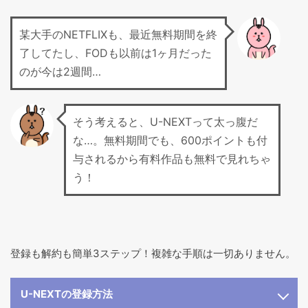
某大手のNETFLIXも、最近無料期間を終
了してたし、FODも以前は1ヶ月だった
のが今は2週間…
そう考えると、U-NEXTって太っ腹だ
な…。無料期間でも、600ポイントも付
与されるから有料作品も無料で見れちゃ
う！
登録も解約も簡単3ステップ！複雑な手順は一切ありません。
U-NEXTの登録方法