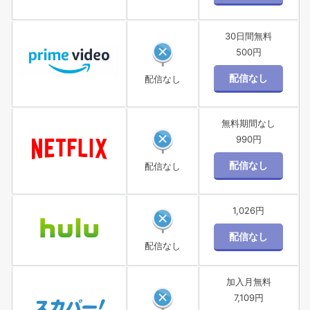
30日間無料
500円
配信なし
無料期間なし
990円
配信なし
1,026円
配信なし
加入月無料
7,109円