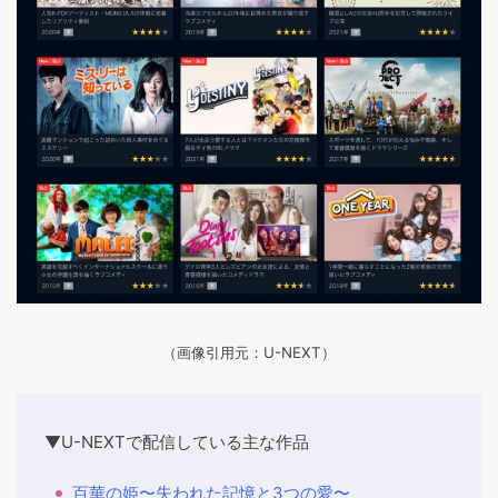
（画像引用元：U-NEXT）
▼U-NEXTで配信している主な作品
百華の姫〜失われた記憶と3つの愛〜