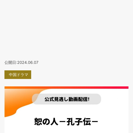
公開日:2024.06.07
中国ドラマ