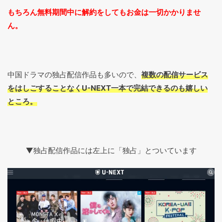
もちろん無料期間中に解約をしてもお金は一切かかりませ
ん。
中国ドラマの独占配信作品も多いので、
複数の配信サービス
をはしごすることなくU-NEXT一本で完結できるのも嬉しい
ところ。
▼独占配信作品には左上に「独占」とついています