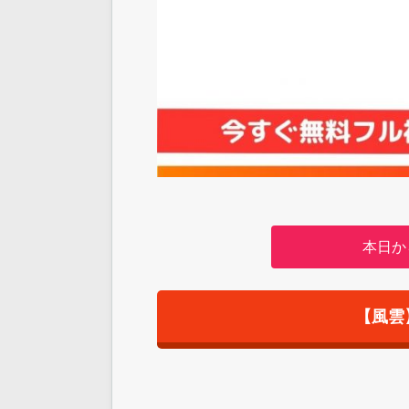
本日か
【風雲