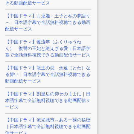
きる動画配信サービス
【中国ドラマ】白兎姫－王子と私の夢語り
－｜日本語字幕で全話無料視聴できる動画
配信サービス
【中国ドラマ】覆流年（ふくりゅうね
ん） 復讐の王妃と絶えざる愛｜日本語字
幕で全話無料視聴できる動画配信サービス
【中国ドラマ】龍王の恋 永遠（とわ）な
る誓い｜日本語字幕で全話無料視聴できる
動画配信サービス
【中国ドラマ】劉皇后の仰せのままに｜日
本語字幕で全話無料視聴できる動画配信サ
ービス
【中国ドラマ】流光城市～ある一族の秘密
｜日本語字幕で全話無料視聴できる動画配
信サービス