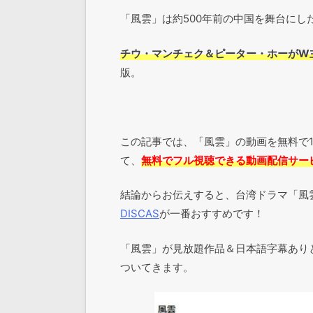
「風雲」は約500年前の中国を舞台にし
チウ・マンチェク＆ピーター・ホーがW
版。
この記事では、「風雲」の動画を無料で
て、
無料でフル視聴できる動画配信サー
結論からお伝えすると、台湾ドラマ「風
DISCAS
が一番おすすめです！
「風雲」が見放題作品＆日本語字幕あり
ついてきます。