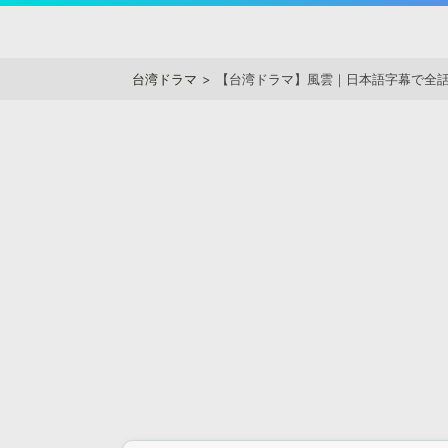
Skip
to
アジアンステージ
content
台湾ドラマ
【台湾ドラマ】風雲｜日本語字幕で全