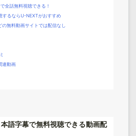
VDで全話無料視聴できる！
するならU-NEXTがおすすめ
などの無料動画サイトでは配信なし
ミ
関連動画
日本語字幕で無料視聴できる動画配