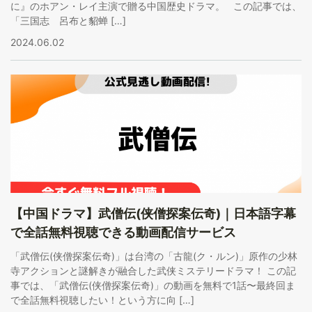
に』のホアン・レイ主演で贈る中国歴史ドラマ。 この記事では、
「三国志 呂布と貂蝉 […]
2024.06.02
【中国ドラマ】武僧伝(侠僧探案伝奇)｜日本語字幕
で全話無料視聴できる動画配信サービス
「武僧伝(侠僧探案伝奇)」は台湾の「古龍(ク・ルン)」原作の少林
寺アクションと謎解きが融合した武侠ミステリードラマ！ この記
事では、「武僧伝(侠僧探案伝奇)」の動画を無料で1話〜最終回ま
で全話無料視聴したい！という方に向 […]